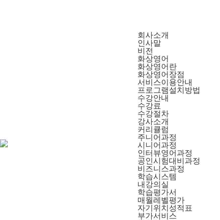
회사소개
인사말
비전
화상영어
화상영어란
화상영어장점
서비스이용안내
프로그램설치방법
수강안내
수강료
수강절차
강사소개
커리큘럼
주니어과정
시니어과정
인터뷰영어과정
공인시험대비과정
비즈니스과정
학습시스템
내강의실
학습평가서
매월레벨평가
자기위치성적표
부가서비스